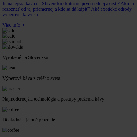
Je najlepšia káva na Slovensku skutočne prvotriednej akosti? Ako ju
rozoznať od tej priemernej a kde sa dá kúpiť? Aké exotické odrody
výberovej kávy sú...
Viac info
Vyrobené na Slovensku
Výberová káva z celého sveta
Najmodernejšia technológia a postupy praženia kávy
Dôkladné a jemné praženie