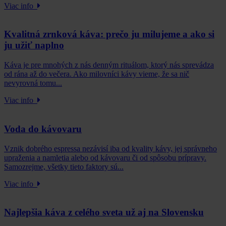
Viac info
Kvalitná zrnková káva: prečo ju milujeme a ako si
ju užiť naplno
Káva je pre mnohých z nás denným rituálom, ktorý nás sprevádza
od rána až do večera. Ako milovníci kávy vieme, že sa nič
nevyrovná tomu...
Viac info
Voda do kávovaru
Vznik dobrého espressa nezávisí iba od kvality kávy, jej správneho
upraženia a namletia alebo od kávovaru či od spôsobu prípravy.
Samozrejme, všetky tieto faktory sú...
Viac info
Najlepšia káva z celého sveta už aj na Slovensku