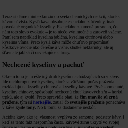
Teraz si dáme mini exkurziu do sveta chemických reakcií, ktoré s
kávou súvisia. Kyslá káva obsahuje esenciálne zlúčeniny, inak
povedané organické kyseliny. Esenciálne znamená presne to, čo
nám toto slovo evokuje – je to niečo výnimočné a zároveň vzácne.
Patrí sem napríklad kyselina jablčná, kyselina citrónová alebo
kyselina vínna. Preto kyslá káva môže chuťovo pripomínať
kôstkové ovocie ako čerešne a višne, sladké nektarinky, ale aj
šťavnaté jablká či osviežujúce citrusy.
Nechcené kyseliny a pachuť
Okrem toho je tu ešte iný druh kyselín nachádzajúcich sa v káve.
Ide o chlorogenové kyseliny, ktoré sa väčšinou počas praženia
rozkladajú na kyseliny chinové a kyseliny kávové. Prvé spomenuté,
kyseliny chinové, spôsobujú nechcenú chuť kávových zŕn – horkú,
trpkú, ale aj kyslú. Preto spravidla platí, že
čím tmavšie sú zrná
pražené
, tým sú
horkejšie
,
zatiaľ čo
svetlejšie praženie
ponecháva
v káve
kyslé tóny
. No k tomu sa dostaneme neskôr.
Acidita kávy ako jej vlastnosť vyplýva zo samotnej podstaty kávy. I
keď sa tento fakt nespomína často,
kávové zrno
ukryté vo svojej
šupke je vlastne
ovocie
a preto existuje aj
prirodzená kyslosť