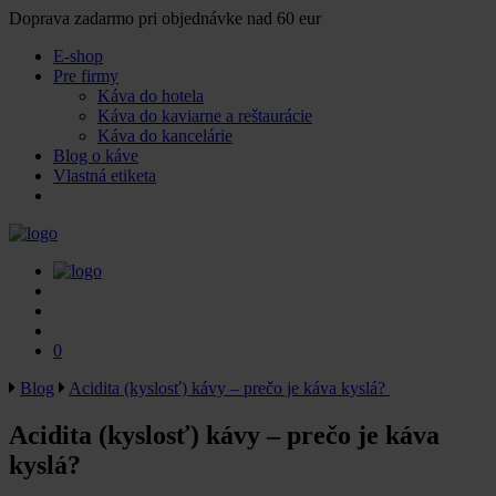
Doprava zadarmo pri objednávke nad 60 eur
E-shop
Pre firmy
Káva do hotela
Káva do kaviarne a reštaurácie
Káva do kancelárie
Blog o káve
Vlastná etiketa
0
Blog
Acidita (kyslosť) kávy – prečo je káva kyslá?
Acidita (kyslosť) kávy – prečo je káva
kyslá?