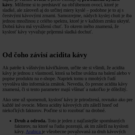
kávy
. Môžeme si to predstaviť na obľúbenom ovocí, ktoré je
sladké, ale zároveň aj do určitej miery kyslé – podobne je to aj s
čerstvými kávovými zrnami. Samozrejme, nádych kyslej chuti je iba
jednou množinou z celého spektra, ktoré je v každom zrnku ukryté.
Dobrá káva má vyváženú chuť. To okrem iného znamená, že
kyslosť kávy vyvažuje príjemná sladká dochuť.
Od čoho závisí acidita kávy
Ak patríte k vášnivým kávičkárom, určite ste si všimli, že acidita
kávy je jednou z vlastností, ktorá sa bežne uvádza na balení alebo v
popise produktu na e-shope. Napriek tomu u mnohých ľudí
vyvoláva táto informácia zmätok. Nevedia, čo presne acidita kávy
znamená, či si tento parameter majú všímať a nakoľko je dôležitý.
Ako sme už spomenuli, kyslosť kávy je prirodzená, rovnako ako pre
každé iné ovocie. Miera acidity kávových zŕn záleží hneď od
niekoľkých faktorov. Poďme si to rozobrať na drobné.
Druh a odroda.
Toto je jeden z najčastejšie spomínaných
faktorov, na ktoré sa ľudia pozerajú, ak im záleží na kyslosti
kávy.
Arabica
je všeobecne považovaná za druh kávových