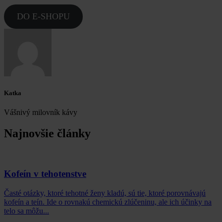
DO E-SHOPU
Katka
Vášnivý milovník kávy
Najnovšie články
Kofeín v tehotenstve
Časté otázky, ktoré tehotné ženy kladú, sú tie, ktoré porovnávajú
kofeín a teín. Ide o rovnakú chemickú zlúčeninu, ale ich účinky na
telo sa môžu...