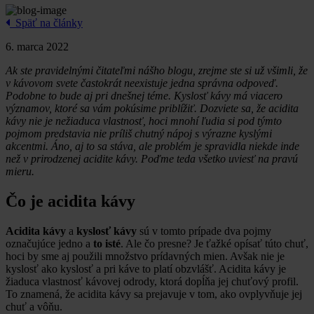
Späť na články
6. marca 2022
Ak ste pravidelnými čitateľmi nášho blogu, zrejme ste si už všimli, že
v kávovom svete častokrát neexistuje jedna správna odpoveď.
Podobne to bude aj pri dnešnej téme. Kyslosť kávy má viacero
významov, ktoré sa vám pokúsime priblížiť. Dozviete sa, že acidita
kávy nie je nežiaduca vlastnosť, hoci mnohí ľudia si pod týmto
pojmom predstavia nie príliš chutný nápoj s výrazne kyslými
akcentmi. Áno, aj to sa stáva, ale problém je spravidla niekde inde
než v prirodzenej acidite kávy. Poďme teda všetko uviesť na pravú
mieru.
Čo je acidita kávy
Acidita kávy
a
kyslosť kávy
sú v tomto prípade dva pojmy
označujúce jedno a
to isté
. Ale čo presne? Je ťažké opísať túto chuť,
hoci by sme aj použili množstvo prídavných mien. Avšak nie je
kyslosť ako kyslosť a pri káve to platí obzvlášť. Acidita kávy je
žiaduca vlastnosť kávovej odrody, ktorá dopĺňa jej chuťový profil.
To znamená, že acidita kávy sa prejavuje v tom, ako ovplyvňuje jej
chuť a vôňu.